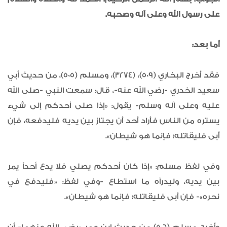
على رسول الله وعلى آله وصحبه.
أما بعد:
فقد أخرج البخاري (509)، (3274)، ومسلم (505)، من حديث أبي
سعيد الخدري -رضي الله عنه-، قال: سمعت النبي -صلى الله
عليه وعلى آله وسلم- يقول: «إذا صلى أحدكم إلى شيء
يستره من الناس فأراد أحد أن يجتاز بين يديه فليدفعه، فإن
أبى فليقاتله؛ فإنما هو شيطان».
وفي لفظ مسلم: «إذا كان أحدكم يصلي فلا يدع أحداً يمر
بين يديه، وليدرأه ما استطاع -وفي لفظ: «فليدفع في
نحره»- فإن أبى فليقاتله؛ فإنما هو شيطان».