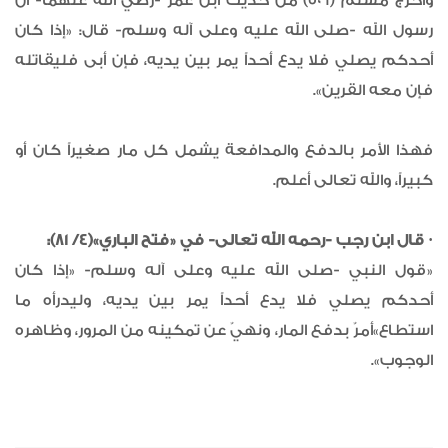
وأخرج مسلم (506) من حديث ابن عمر -رضي الله عنهما- أن
رسول الله -صلى الله عليه وعلى آله وسلم- قال: «إذا كان
أحدكم يصلي فلا يدع أحداً يمر بين يديه، فإن أبى فليقاتله
فإن معه القرين».
فهذا الأمر بالدفع والمدافعة يشمل كل مار صغيراً كان أو
كبيراً، والله تعالى أعلم.
· قال ابن رجب -رحمه الله تعالى- في «فتح الباري»(4/ 81):
«قول النبي -صلى الله عليه وعلى آله وسلم- «إذا كان
أحدكم يصلي فلا يدع أحداً يمر بين يديه، وليدرأه ما
استطاع»أمرٌ بدفع المار، ونهيٌ عن تمكينه من المرور، وظاهره
الوجوب».