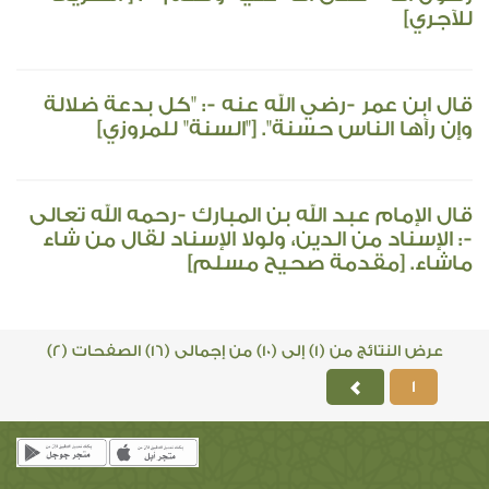
للآجري]
قال ابن عمر -رضي الله عنه -: "كل بدعة ضلالة
وإن رآها الناس حسنة". ["السنة" للمروزي]
قال الإمام عبد الله بن المبارك -رحمه الله تعالى
-: الإسناد من الدين، ولولا الإسناد لقال من شاء
ماشاء. [مقدمة صحيح مسلم]
عرض النتائج من (1) إلى (10) من إجمالى (16) الصفحات (2)
1