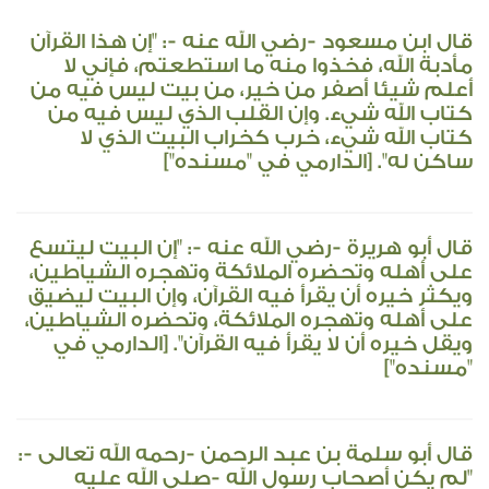
قال ابن مسعود -رضي الله عنه -: "إن هذا القرآن
مأدبة الله، فخذوا منه ما استطعتم، فإني لا
أعلم شيئا أصفر من خير، من بيت ليس فيه من
كتاب الله شيء. وإن القلب الذي ليس فيه من
كتاب الله شيء، خرب كخراب البيت الذي لا
ساكن له". [الدارمي في "مسنده"]
قال أبو هريرة -رضي الله عنه -: "إن البيت ليتسع
على أهله وتحضره الملائكة وتهجره الشياطين،
ويكثر خيره أن يقرأ فيه القرآن، وإن البيت ليضيق
على أهله وتهجره الملائكة، وتحضره الشياطين،
ويقل خيره أن لا يقرأ فيه القرآن". [الدارمي في
"مسنده"]
قال أبو سلمة بن عبد الرحمن -رحمه الله تعالى -:
"لم يكن أصحاب رسول الله -صلى الله عليه