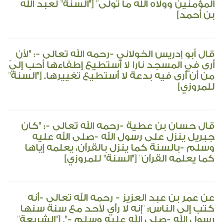
المؤمنين وولاه الله ما تولى" ["السنة" لعبد الله
بن أحمد]
قال أبو إدريس الخولاني -رحمه الله تعالى -: "لأن
أرى في المسجد نارا لا أستطيع إطفاءها أحب إليّ
من أن أرى فيه بدعة لا أستطيع تغييرها. ["السنة"
للمروزي]
قال حسان بن عطية -رحمه الله تعالى -: "كان
جبريل ينزل على رسول الله -صلى الله عليه
وسلم -بالسنة كما ينزل بالقرآن، يعلمه إياها
كما يعلمه القرآن" ["السنة" للمروزي]
عن عمر بن عبد العزيز - رحمه الله تعالى -أنه
كتب إلى الناس: "إنه لا رأي لأحد مع سنة سنها
رسول الله -صلى الله عليه وسلم -". ["الشريعة"