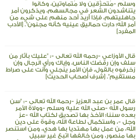
وسلم -مُتحزّقين ولا مُتماوتين، وكانوا
يتناشدون الشعر في مجالسهم، ويذكرون أمر
جاهليتهم، فإذا أُريد أحد منهم على شيء من
أمر الله؛ دارت حماليق عينيه كأنه مجنون". [الأدب
المفرد]
قال الأوزاعي -رحمه الله تعالى -: "عليك بآثار من
سلف وإن رفضك الناس، وإياك ورأي الرجال وإن
زخرفوه بالقول، فإن الأمر ينجلي وأنت على صراط
مستقيم". [شرف أصحاب الحديث]
قال عمر بن عبد العزيز -رحمه الله تعالى -: "سن
رسول الله -صلى الله عليه وسلم -وولاة الأمر
بعده سننا؛ الأخذ بها تصديق لكتاب الله -عز
وجل -، واستكمال لطاعة الله، وقوة على دين
الله، من عمل بها مهتديا بها هدي، ومن استنصر
بها منصور، ومن خالفها اتبع غير سبيل