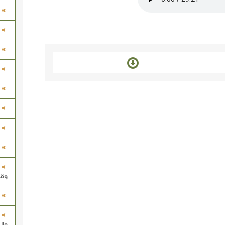
وقد
وال