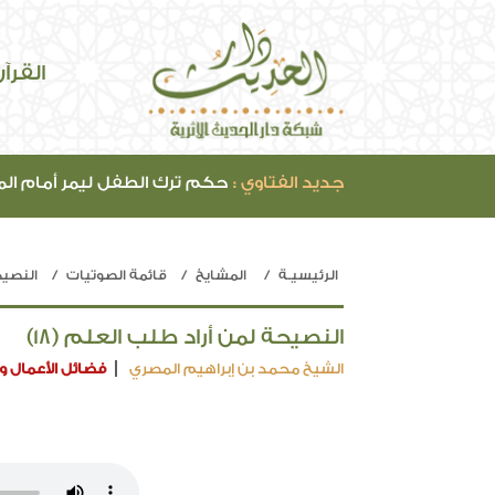
القرآ
جديد الفتاوي :
حكم ترك الطفل ليمر أمام ال
الرئيسيـة
المشايخ
قائمة الصوتيات
النصيح
النصيحة لمن أراد طلب العلم (18)
الشيخ محمد بن إبراهيم المصري
فضائل الأعمال وا